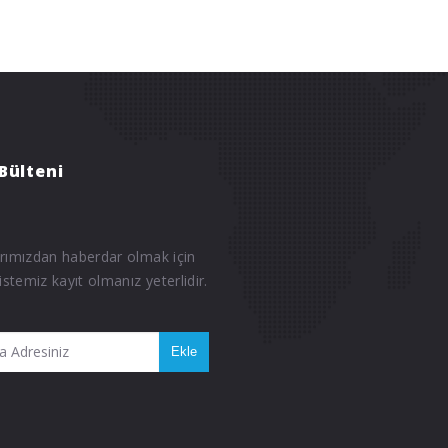
Bülteni
rımızdan haberdar olmak için
istemiz kayıt olmanız yeterlidir.