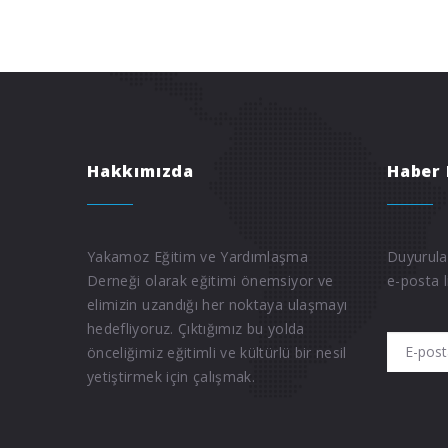
Hakkımızda
Haber 
Yakamoz Eğitim ve Yardımlaşma
Duyurula
Derneği olarak eğitimi önemsiyor ve
e-posta l
elimizin uzandığı her noktaya ulaşmayı
hedefliyoruz. Çıktığımız bu yolda
önceliğimiz eğitimli ve kültürlü bir nesil
yetiştirmek için çalışmak.