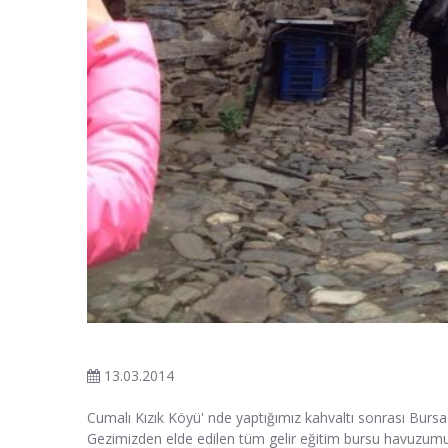
13.03.2014
Cumalı Kızık Köyü' nde yaptığımız kahvaltı sonrası Bursa' d
Gezimizden elde edilen tüm gelir eğitim bursu havuzumuz