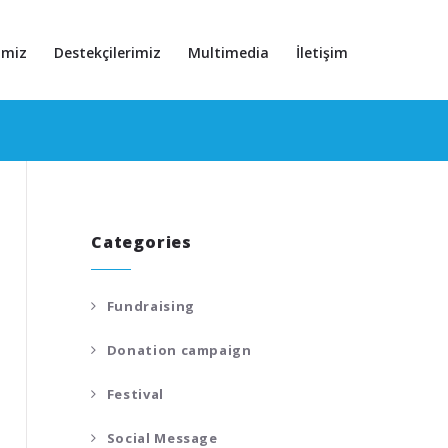
imiz
Destekçilerimiz
Multimedia
İletişim
Categories
Fundraising
Donation campaign
Festival
Social Message