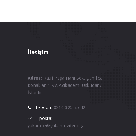
İletişim
Adres:
Rauf Paşa Hanı Sok. Çamlıca
Konakları 17/A Acıbadem, Üsküdar /
İstanbul
Telefon:
0216 325 75 42
E-posta:
yakamoz@yakamozder.org